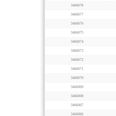
3466078
3466077
3466076
3466075
3466074
3466073
3466072
3466071
3466070
3466069
3466068
3466067
3466066