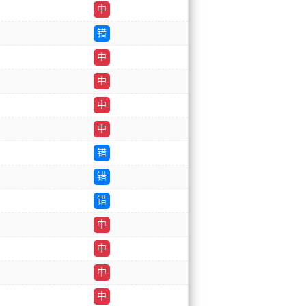
中
错
中
中
中
中
错
错
错
中
中
中
中