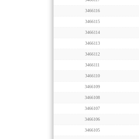
3466116
3466115
3466114
3466113
3466112
3466111
3466110
3466109
3466108
3466107
3466106
3466105