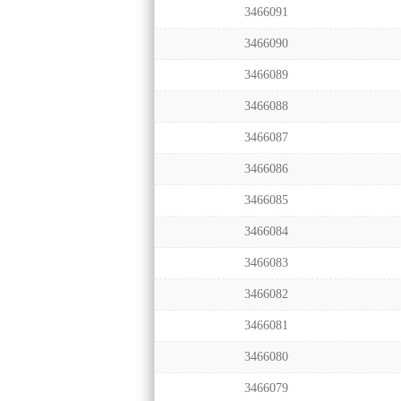
3466091
3466090
3466089
3466088
3466087
3466086
3466085
3466084
3466083
3466082
3466081
3466080
3466079