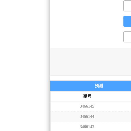
预测
期号
3466145
3466144
3466143