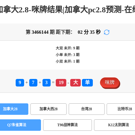
第
3466144
期 距下期：
02
分
35
秒
大双
未开:
9
期
小单
未开:
3
期
小双
未开:
1
期
9
+
7
+
3
=
19
-
大
单
咪牌
加拿大28
加拿大西28
台湾28
比特币28
Q7朱雀算法
T90战神算法
K12太阴算法