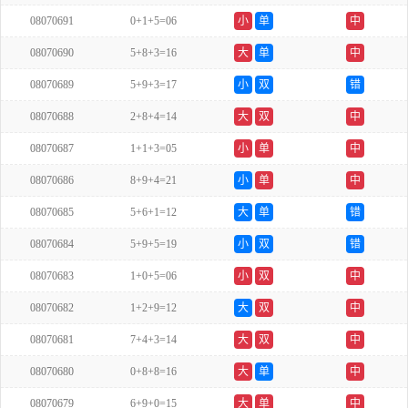
08070691
0+1+5=06
小
单
中
08070690
5+8+3=16
大
单
中
08070689
5+9+3=17
小
双
错
08070688
2+8+4=14
大
双
中
08070687
1+1+3=05
小
单
中
08070686
8+9+4=21
小
单
中
08070685
5+6+1=12
大
单
错
08070684
5+9+5=19
小
双
错
08070683
1+0+5=06
小
双
中
08070682
1+2+9=12
大
双
中
08070681
7+4+3=14
大
双
中
08070680
0+8+8=16
大
单
中
08070679
6+9+0=15
大
单
中