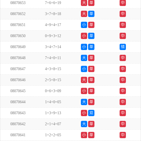
08070653
7+6+6=19
大
单
中
08070652
3+7+8=18
大
单
中
08070651
4+9+4=17
小
单
中
08070650
0+9+3=12
小
单
中
08070649
3+4+7=14
小
单
错
08070648
7+4+0=11
大
单
中
08070647
4+3+8=15
小
单
中
08070646
2+5+8=15
大
单
中
08070645
0+6+3=09
小
单
中
08070644
1+4+0=05
大
单
中
08070643
1+3+9=13
小
双
中
08070642
2+1+4=07
大
单
中
08070641
1+2+2=05
小
单
中